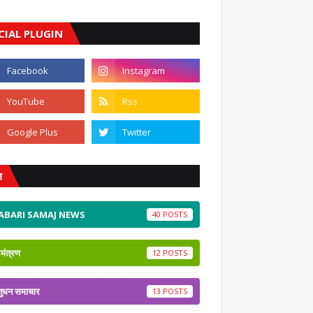
CIAL PLUGIN
ल
ABARI SAMAJ NEWS
40
मंत्रण
12
शुधन समाचार
13