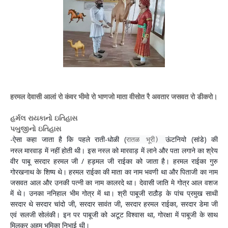
हरमल देवासी आलां रो कंवर भीमो रो भाणजो माता वीसोत रै अवतार जसवत रो डीकरो।
હર્મલ રાયકાનો ઇતિહાસ
પબુજીનો ઇતિહાસ
-ऐसा कहा जाता है कि पहले
राती-धोळी (
ऊंटनियो
(
सांडे)
की
रातळ भूरी) 
नस्ल
मारवाड़ में नहीं होती थी। इस नस्ल को मारवाड़ में लाने और पता लगाने का
श्रेय
वीर पाबू सरदार
हरमल जी / हड़मल जी राईका को जाता है। हरमल राईका गुरु
गोरखनाथ के शिष्य थे
।
हरमल राईका की माता का नाम भवणी था और पिताजी का नाम
जसवत आल और
उनकी पत्नी का नाम कालरदे था
।
देवासी जाति मे गोत्र आल वशज
में थे
।
उनका ननिहाल भीम गोत्र में था
। श्री पाबूजी राठौड़ के पांच प्रमुख साथी
सरदार थे सरदार चांदो जी, सरदार सावंत जी, सरदार हरमल राईका, सरदार डेमा जी
एवं सलजी सोलंकी
। इन पर पाबूजी को अटूट विश्वास था, गोरक्षा में पाबूजी के साथ
मिलकर अहम भूमिका निभाई थी
।