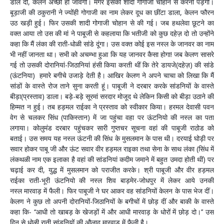
डाल दो, केलन अच्छी हो जावेगी। मगर इसकी शादी गोगाजी चोहान से करनी पड़ेगी।
बूड़ाजी की ठकुरानी ने ज्योंही गोगाजी का नाम लेकर दूध का छींटा डाला, केलन फौरन
उठ खड़ी हुई। फिर उसकी शादी गोगाजी चोहान से की गई। जब हथलेवा छूटने का
वक्त आया तो उस की मां ने पाबूजी से कहलाया कि भतीजी को कुछ दहेज़ दो तो उन्होंने
कहा कि मैं लंका की राती-धोळी सांडे दूंगा। उस वक्त कोई इस नस्ल के जानवर का नाम
भी नहीं जानता था। सभी को अचम्भा हुआ कि यह जानवर कैसा होगा! जब केलण सासरे
गई तो उसकी दोरानियां-जिठानियां हंसी किया करती थीं कि तेरे डायजे(दहेज़) की सांडे
(ऊंटनिया) हमारे बगीचे उजाड़े देती है। आखिर केलण ने अपने चाचा को लिखा कि मैं
सांडों के वास्ते रोज ताने सुना करती हूं। पाबूजी ने दरबार करके सांडनियों के वास्ते
बीड़ा(प्रस्ताव) डाला। बड़े-बड़े सूरमां सरदार मोजूद थे लेकिन किसी को बीड़ा उठाने की
हिम्मत न हुई। तब हड़मल राईका ने प्रस्ताव को स्वीकार किया। हरमल देवासी पवन
वेग से चलकर सिंध (पाकिस्तान) में जा पहुंचा वहा पर ऊंटनियो की नस्ल का पता
लगाया
।
कोलुमंड दरबार पहुंचकर सारी गुप्तचर सूचना वहां की पाबूजी राठोड को
बताई
। उस समय यह नस्ल ऊंटनी
की
सिंध के मुसलमान के पास थी
।
दरयाई घोड़ी पर
सवार होकर पाबू जी और ऊंट सवार वीर हड़मल राइका तथा सेना के साथ लंका (सिंध में
लंकथळी नाम एक इलाका है वहां की सांडनियां कदीम जमाने में बहुत उमदा होती थीं) पर
चढ़ाई कर दी, युद्ध में मुसलमान को पराजीत करके। श्री पाबूजी और वीर
हड़मल
राईका
राती-भूरी ऊंटनियो की नस्ल शिव बाड़मेर-जोधपुर में लेकर आये उनकी
नस्ल मारवाड़ में फैली। फिर पाबूजी ने घर आकर वह सांडनियों केलन के पास भेज दीं।
केलण ने कुछ तो अपनी दोरानियों-जिठानियों के बगीचों में छोड़ दीं और बाकी के वास्ते
कहा कि- ‘‘आधी तो खाबड़ के खेजड़ों में और आधी मारवाड़ के धोरों में छोड़ दो।’’ उस
दिन से धोळी राती सांडनियों की औलाद मारवाड़ में फैली है
।