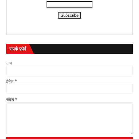
संपर्क फ़ॉर्म
नाम
ईमेल
*
संदेश
*