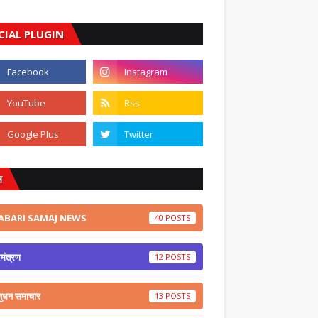
CIAL PLUGIN
ल
ABARI SAMAJ NEWS
40
मंत्रण
12
शुधन समाचार
13