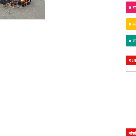
रा
सम
सम
SU
संपर्