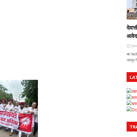
देवास
आवेद
San
📢 रेबार
जयपुर 
LA
रबा
चरव
चरव
Do
TR